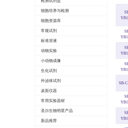
检测试剂盒
细胞培养与检测
S
YB1
细胞资源库
常规试剂
S
YB1
标准溶液
S
动物实验
YB1
小动物成像
S
YB1
生化试剂
外泌体试剂
SB-C
桌面仪器
S
常用实验器材
YB1
圣尔生物明星产品
S
YB1
新品推荐