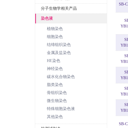
SB-C
分子生物学相关产品
染色液
S
YB1
植物染色
细胞染色
S
结缔组织染色
YB1
金属及盐染色
S
HE染色
YB1
神经染色
S
碳水化合物染色
YB1
脂类染色
S
骨组织染色
YB1
微生物染色
S
特殊细胞染色液
YB1
其他染色
SB-C