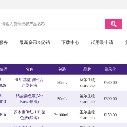
服务
最新资讯&促销
下载中心
试用装申请
编码
名称
包装
品牌
目录价
B-
亚甲基蓝-酸性品
圣尔生物
50mL
¥580.00
026
红染色液
share-bio
B-
钙盐染色液(Von
圣尔生物
50mL
¥390.00
013
Kossa银法)
share-bio
苏木素伊红(HE)染
圣尔生物
P101
2*100mL
¥159.00
色液(醇溶)
share-bio