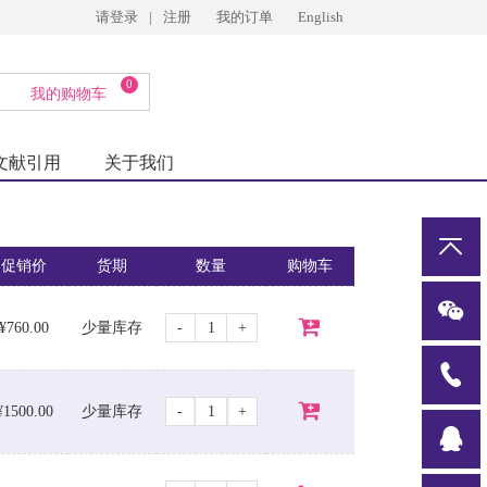
请登录
|
注册
我的订单
English
0
我的购物车
文献引用
关于我们
促销价
货期
数量
购物车
-
+
¥760.00
少量库存
-
+
¥1500.00
少量库存