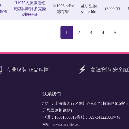
H1975人肺腺癌细
B-
1×10^6 cells/
圣尔生物
胞基因敲除多克隆
¥3999.00
4579
冻存管
share-bio
测序验证
1
2
3
4
5
..
联系我们
地址：上海市闵行区剑川路951号1幢南区615室
五号线剑川路站)
收
电话：16601868819客服；021-34122580综合
网址：www.share-bio.com