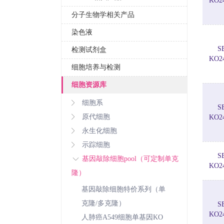
KO2
分子生物学相关产品
染色液
S
检测试剂盒
KO2
细胞培养与检测
细胞资源库
细胞系
S
原代细胞
KO2
永生化细胞
示踪细胞
S
基因敲除细胞pool（可定制单克
KO2
隆）
基因敲除细胞特价系列（单
克隆/多克隆）
S
KO2
人肺癌A549细胞单基因KO