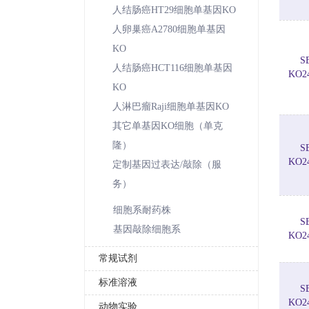
人结肠癌HT29细胞单基因KO
人卵巢癌A2780细胞单基因
KO
S
人结肠癌HCT116细胞单基因
KO2
KO
人淋巴瘤Raji细胞单基因KO
其它单基因KO细胞（单克
隆）
S
KO2
定制基因过表达/敲除（服
务）
细胞系耐药株
S
基因敲除细胞系
KO2
常规试剂
标准溶液
S
KO2
动物实验