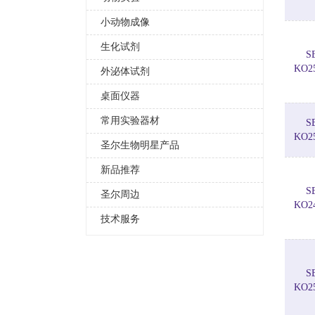
小动物成像
生化试剂
S
KO2
外泌体试剂
桌面仪器
常用实验器材
S
KO2
圣尔生物明星产品
新品推荐
S
圣尔周边
KO2
技术服务
S
KO2