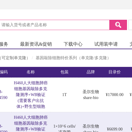
服务
最新资讯&促销
下载中心
试用装申请
l（可定制单克隆）
基因敲除细胞特价系列（单克隆/多克隆）
编码
名称
包装
品牌
目录价
H460人大细胞肺癌
细胞基因敲除多克
B-
圣尔生物
隆测序+WB验证
1T
¥17000.00
¥
4590
share-bio
(需要客户出抗
体)+野生型细胞
H460人大细胞肺癌
细胞基因敲除多克
B-
1×10^6 cells/
圣尔生物
隆测序+WB验证
¥6699.00