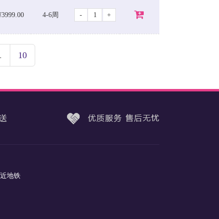
-
+
¥3999.00
4-6周
.
10
（近地铁