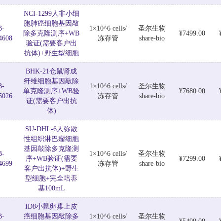
NCI-1299人非小细
胞肺癌细胞基因敲
B-
1×10^6 cells/
圣尔生物
除多克隆测序+WB
¥7499.00
4608
冻存管
share-bio
验证(需要客户出
抗体)+野生型细胞
BHK-21仓鼠肾成
纤维细胞基因敲除
B-
1×10^6 cells/
圣尔生物
单克隆测序+WB验
¥7680.00
5026
冻存管
share-bio
证(需要客户出抗
体)
SU-DHL-6人弥散
性组织淋巴瘤细胞
基因敲除多克隆测
B-
1×10^6 cells/
圣尔生物
序+WB验证(需要
¥7299.00
4699
冻存管
share-bio
客户出抗体)+野生
型细胞+完全培养
基100mL
ID8小鼠卵巢上皮
B-
癌细胞基因敲除多
1×10^6 cells/
圣尔生物