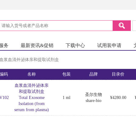
服务
最新资讯&促销
下载中心
试用装申请
血浆血清外泌体亲和提取试剂盒
编码
名称
包装
品牌
目录价
血浆血清外泌体亲
和提取试剂盒
圣尔生物
V102
Total Exosome
1 ml
¥4280.00
share-bio
Isolation (from
serum from plasma)