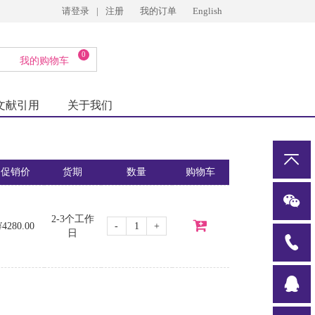
请登录
|
注册
我的订单
English
0
我的购物车
文献引用
关于我们
促销价
货期
数量
购物车
2-3个工作
-
+
¥4280.00
日