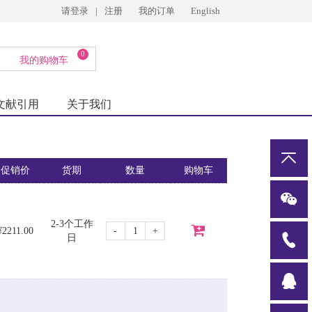
请登录
|
注册
我的订单
English
0
我的购物车
文献引用
关于我们
促销价
货期
数量
购物车
2-3个工作
-
+
¥2211.00
日