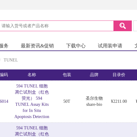
服务
最新资讯&促销
下载中心
试用装申请
TUNEL
编码
名称
包装
品牌
目录价
594 TUNEL 细胞
凋亡试剂盒（红色
荧光） 594
圣尔生物
6014
50T
¥2211.00
TUNEL Assay Kits
share-bio
for In Situ
Apoptosis Detection
594 TUNEL 细胞
凋亡试剂盒（红色