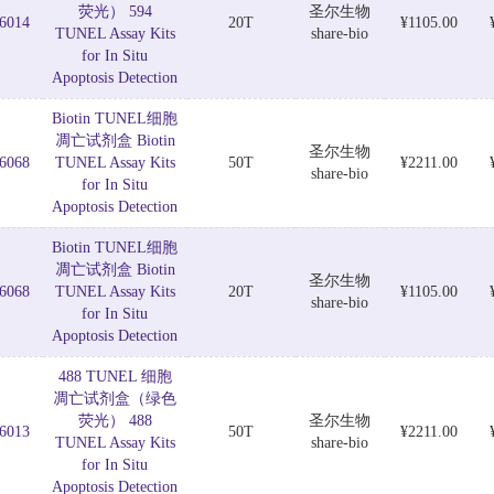
荧光） 594
圣尔生物
6014
20T
¥1105.00
TUNEL Assay Kits
share-bio
for In Situ
Apoptosis Detection
Biotin TUNEL细胞
凋亡试剂盒 Biotin
圣尔生物
6068
TUNEL Assay Kits
50T
¥2211.00
share-bio
for In Situ
Apoptosis Detection
Biotin TUNEL细胞
凋亡试剂盒 Biotin
圣尔生物
6068
TUNEL Assay Kits
20T
¥1105.00
share-bio
for In Situ
Apoptosis Detection
488 TUNEL 细胞
凋亡试剂盒（绿色
荧光） 488
圣尔生物
6013
50T
¥2211.00
TUNEL Assay Kits
share-bio
for In Situ
Apoptosis Detection