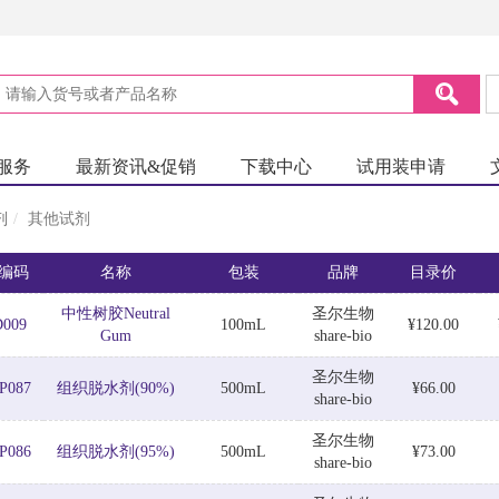
服务
最新资讯&促销
下载中心
试用装申请
剂
其他试剂
编码
名称
包装
品牌
目录价
中性树胶Neutral
圣尔生物
D009
100mL
¥120.00
Gum
share-bio
圣尔生物
P087
组织脱水剂(90%)
500mL
¥66.00
share-bio
圣尔生物
P086
组织脱水剂(95%)
500mL
¥73.00
share-bio