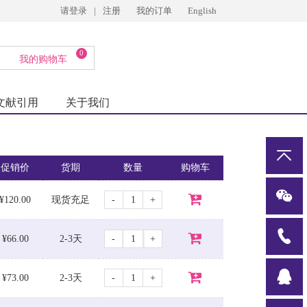
请登录
|
注册
我的订单
English
0
我的购物车
文献引用
关于我们
促销价
货期
数量
购物车
-
+
¥120.00
现货充足
-
+
¥66.00
2-3天
-
+
¥73.00
2-3天