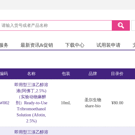
服务
最新资讯&促销
下载中心
试用装申请
编码
名称
包装
品牌
目录价
即用型三溴乙醇溶
液(阿佛丁,2.5%)
（实验动物麻醉
圣尔生物
W002
剂）Ready-to-Use
10mL
¥80.00
share-bio
Tribromoethanol
Solution (Afotin,
2.5%)
即用型三溴乙醇溶