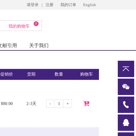
请登录
|
注册
我的订单
English
0
我的购物车
文献引用
关于我们
促销价
货期
数量
购物车
-
+
¥80.00
2-3天