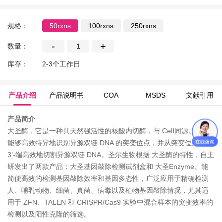
规格：
50rxns
100rxns
250rxns
-
+
数量：
库存：
2-3个工作日
产品介绍
产品说明书
COA
MSDS
文献引用
产品简介
大圣酶，它是一种具天然强活性的核酸内切酶，与 CelⅠ同源。该酶
能够高效特异地识别异源双链 DNA 的突变位点，并从突变位点的
3’-端高效地切割异源双链 DNA。圣尔生物根据 大圣酶的特性，自主
研发出了两款产品：大圣基因敲除检测试剂盒和 大圣Enzyme。能
简便高效的检测基因敲除效率和基因多态性，广泛应用于精确检测
人、哺乳动物、细菌、真菌、病毒以及植物基因敲除情况，尤其适
用于 ZFN、TALEN 和 CRISPR/Cas9 实验中混合样本的突变效率的
检测以及阳性克隆的筛选。