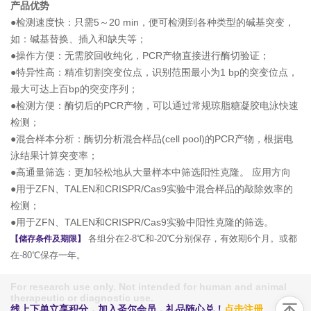
产品优势
●检测速度快：只需5～20 min，便可检测到各种类型的碱基突变，
如：碱基替换、插入和缺失等；
●操作方便：无需胶回收纯化，PCR产物直接进行酶切验证；
●特异性高：精准切割突变位点，识别范围最小为1 bp的突变位点，
最大可达上百bp的突变序列；
●检测方便：酶切后的PCR产物，可以通过常规琼脂糖凝胶电泳快速
检测；
●混合样本分析：酶切分析混合样品(cell pool)的PCR产物，根据电
泳结果计算突变率；
●高通量筛选：更加轻松地从大量样本中筛选阳性克隆。 应用方向
●用于ZFN、TALEN和CRISPR/Cas9实验中混合样品的敲除效率的
检测；
●用于ZFN、TALEN和CRISPR/Cas9实验中阳性克隆的筛选。
各组分在2-8℃和-20℃分别保存，有效期6个月。或都
【储存条件及期限】
在-80℃保存一年。
For research use only. Not intended for human and animal
therapeutic or diagnostic use.
线上下单立享积分，加入圣尔会员，礼品随心兑！
点击注册