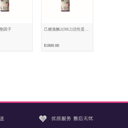
胞因子
己糖激酶2(HK2)活性蛋白Active Hexokinase 2 (HK2)
¥1800.00