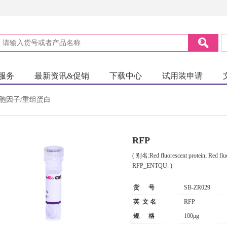
服务
最新资讯&促销
下载中心
试用装申请
胞因子/重组蛋白
RFP
( 别名:Red fluorescent protein; Red fl
RFP_ENTQU. )
货 号
SB-ZR029
英 文 名
RFP
规 格
100μg