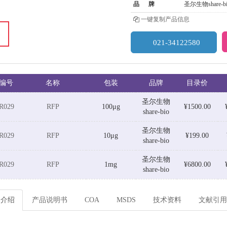
品 牌
圣尔生物share-bi
一键复制产品信息
021-34122580
编号
名称
包装
品牌
目录价
圣尔生物
R029
RFP
100μg
¥1500.00
share-bio
圣尔生物
R029
RFP
10μg
¥199.00
share-bio
圣尔生物
R029
RFP
1mg
¥6800.00
share-bio
品介绍
产品说明书
COA
MSDS
技术资料
文献引用