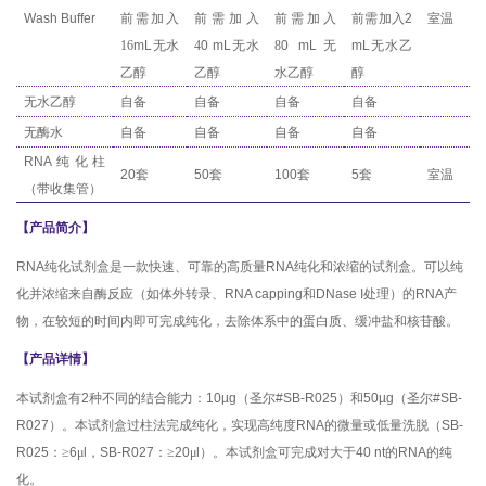
Wash Buffer
前需加入
前需加入
前需加入
前需加入
2
室温
16
mL
无水
4
0 mL
无水
8
0 mL
无
mL
无水乙
乙醇
乙醇
水乙醇
醇
无水乙醇
自备
自备
自备
自备
无酶水
自备
自备
自备
自备
RNA
纯化柱
20
套
50
套
100
套
5
套
室温
（带收集管）
【
产品简介
】
RNA
纯化试剂盒是一款快速、可靠的高质量
RNA
纯化和浓缩的试剂盒。可以纯
化并浓缩来自酶反应（如体外转录、
RNA capping
和
DNase I
处理）的
RNA
产
物，在较短的时间内即可完成纯化，去除体系中的蛋白质、缓冲盐和核苷酸。
【
产品详情
】
本试剂盒有
2
种不同的结合能力：
10µg
（圣尔
#SB-R025
）和
50µg
（圣尔
#SB-
R027
）。本试剂盒过柱法完成纯化，实现高纯度
RNA
的微量或低量洗脱（
SB-
R025
：≥
6
μ
l
，
SB-R027
：≥
20
μ
l
）。本试剂盒可完成对大于
40 nt
的
RNA
的纯
化。