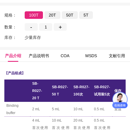
规格：
100T
20T
50T
5T
-
+
数量：
库存：
少量库存
产品介绍
产品说明书
COA
MSDS
文献引用
【
产品组成
】
SB-
SB-R027
-
SB-R027
-
SB-R027
-
R027
-
保存
50 T
100
次
试用装
5
次
20 T
Binding
2 mL
5 mL
10 mL
0.5 mL
室温
buffer
4 mL
10 mL
20 mL
0.5 mL
首次使用
首次使用
首次使用
首次使用