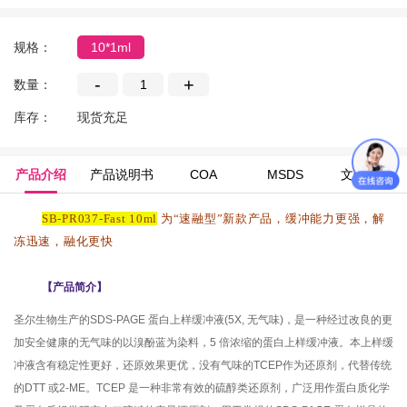
规格：
10*1ml
-
+
数量：
库存：
现货充足
产品介绍
产品说明书
COA
MSDS
文献引用
SB-PR037-Fast 10ml
为“速融型”新款产品，缓冲能力更强，解
冻迅速，融化更快
【
产品简介
】
圣尔生物生产的
SDS-PAGE
蛋白上样缓冲液
(5X,
无气味
)
，是一种经过改良的更
加安全健康的无气味的以溴酚蓝为染料，
5
倍浓缩的蛋白上样缓冲液。本上样缓
冲液含有稳定性更好，还原效果更优，没有气味的
TCEP
作为还原剂，代替传统
的
DTT
或
2-ME
。
TCEP
是一种非常有效的硫醇类还原剂，广泛用作蛋白质化学