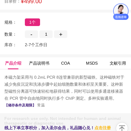
¥499.00
目录价：
规格：
1个
-
+
数量：
库存：
2-7个工作日
产品介绍
产品说明书
COA
MSDS
文献引用
本磁力架采用与 0.2mL PCR 8连管兼容的新型磁铁。这种磁铁对于
减少免疫沉淀和洗涤步骤中起始细胞数量和体积至关重要。这种新
型磁性分离器可快速轻松地获得结果，同时可以使用多通道移液器
在 PCR 管中自由地同时执行多个 ChIP 测定。多种实验通用。
常温
【储存条件及期限】
For research use only. Not intended for human and animal
therapeutic or diagnostic use.
线上下单立享积分，加入圣尔会员，礼品随心兑！
点击注册