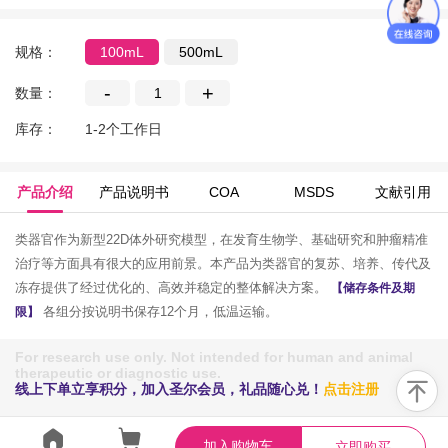
规格：
100mL
500mL
-
+
数量：
库存：
1-2个工作日
产品介绍
产品说明书
COA
MSDS
文献引用
类器官作为新型22D体外研究模型，在发育生物学、基础研究和肿瘤精准
治疗等方面具有很大的应用前景。本产品为类器官的复苏、培养、传代及
冻存提供了经过优化的、高效并稳定的整体解决方案。
【储存条件及期
各组分按说明书保存12个月，低温运输。
限】
For research use only. Not intended for human and animal
therapeutic or diagnostic use.
线上下单立享积分，加入圣尔会员，礼品随心兑！
点击注册
加入购物车
立即购买