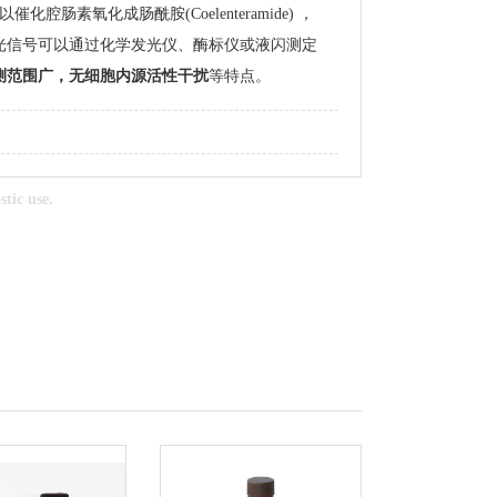
可以催化腔肠素氧化成肠酰胺
(Coelenteramide)
，
光信号可以通过化学发光仪、酶标仪或液闪测定
测范围广，无细胞内源活性干扰
等特点。
tic use.