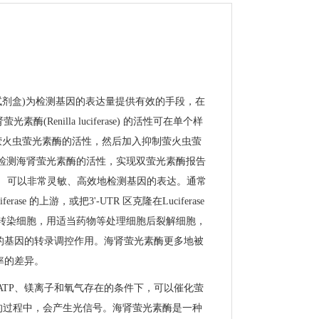
试剂盒
)
为检测基因的表达量提供有效的手段，在
肾萤光素酶
(Renilla luciferase)
的活性可在单个样
萤火虫萤光素酶的活性，然后加入抑制萤火虫萤
检测海肾萤光素酶的活性，实现双萤光素酶报告
， 可以非常灵敏、高效地检测基因的表达。通常
iferase
的上游，或把
3'-UTR
区克隆在
Luciferase
后转染细胞，用适当药物等处理细胞后裂解细胞，
的基因的转录调控作用。海肾萤光素酶更多地被
率的差异。
ATP
、镁离子和氧气存在的条件下，可以催化萤
的过程中，会产生光信号。海肾萤光素酶是一种