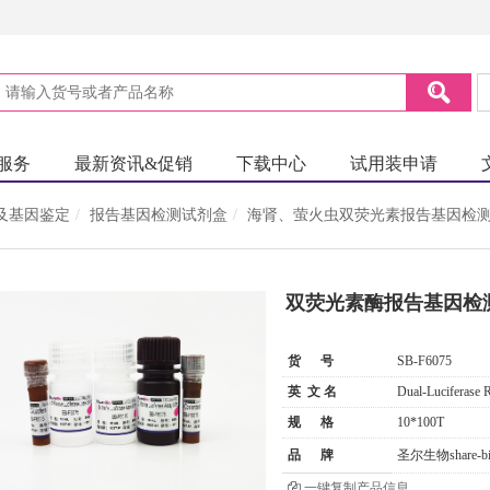
服务
最新资讯&促销
下载中心
试用装申请
及基因鉴定
报告基因检测试剂盒
海肾、萤火虫双荧光素报告基因检
双荧光素酶报告基因检
货 号
SB-F6075
英 文 名
Dual-Luciferase R
规 格
10*100T
品 牌
圣尔生物share-bi
一键复制产品信息