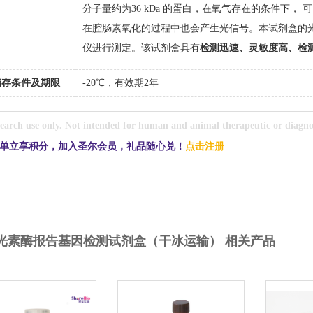
分子量约为
36 kDa
的蛋白，在氧气存在的条件下， 
在腔肠素氧化的过程中也会产生光信号。本试剂盒的
仪进行测定。该试剂盒具有
检测迅速、灵敏度高、检
储存条件及期限
-20℃，有效期2年
earch use only. Not intended for human and animal therapeutic or diagnos
单立享积分，加入圣尔会员，礼品随心兑！
点击注册
光素酶报告基因检测试剂盒（干冰运输） 相关产品