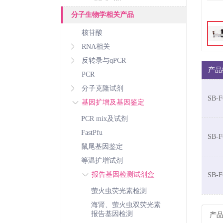
分子生物学相关产品
核苷酸
RNA相关
反转录与qPCR
产品
PCR
分子克隆试剂
SB-F
基因扩增及基因鉴定
PCR mix及试剂
FastPfu
SB-F
鼠尾基因鉴定
等温扩增试剂
报告基因检测试剂盒
SB-F
萤火虫荧光素检测
海肾、萤火虫双荧光素
报告基因检测
产