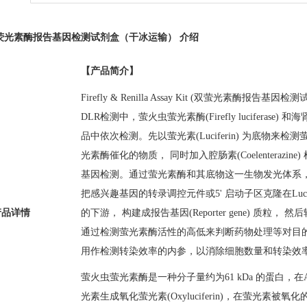
荧光素酶报告基因检测试剂盒（干冰运输） 介绍
【
产品简介
】
Firefly & Renilla Assay Kit (
双萤光素酶报告基因检测
DLR
检测中，萤火虫萤光素酶
(Firefly luciferase)
和海
品中依次检测。先以萤光素
(Luciferin)
为底物来检测
光素酶催化的物质， 同时加入腔肠素
(Coelenterazine)
基因检测。通过萤光素酶和其底物这一生物发光体系
把感兴趣基因的转录调控元件或
5'
启动子区克隆在
Luc
的下游， 构建成报告基因
(Reporter gene)
质粒， 然
产品详情
通过检测萤光素酶活性的高低来判断药物处理等对目
用作检测转染效率的内参，以消除细胞数量和转染效
萤火虫萤光素酶是一种分子量约为
61 kDa
的蛋白，在
光素生成氧化萤光素
(Oxyluciferin)
，在萤光素被氧化