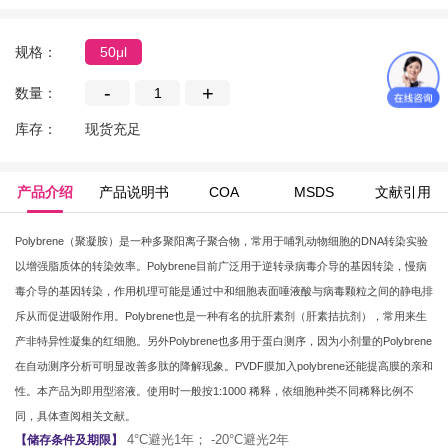
规格：
50μl
-
+
数量：
库存：
现货充足
产品介绍
产品说明书
COA
MSDS
文献引用
Polybrene
（聚凝胺）是一种多聚阳离子聚合物，常用于哺乳动物细胞的
DNA
转染实验
以增强脂质体的转染效率。
Polybrene
目前广泛用于逆转录病毒介导的基因转染，慢病
毒介导的基因转染，作用机理可能是通过中和细胞表面唾液酸与病毒颗粒之间的静电排
斥从而促进吸附作用。
Polybrene
也是一种有名的抗肝素剂（肝素拮抗剂），常用来生
产非特异性凝集的红细胞。另外
Polybrene
也多用于蛋白测序，因为小剂量的
Polybrene
在自动测序分析可明显改善多肽的降解现象。
PVDF
膜加入
polybrene
还能提高膜的亲和
性。本产品为即用型溶液
。使用时一般按
1:1000
稀释，依细胞种类不同稀释比例不
同，具体查阅相关文献。
4°C避光1年； -20°C避光2年
【储存条件及期限】