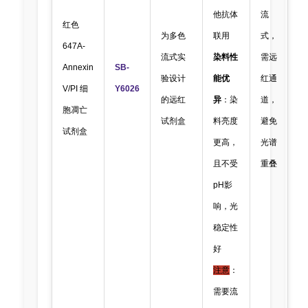
他抗体
流
红色
为多色
联用
式，
647A-
流式实
染料性
需远
Annexin
SB-
验设计
能优
红通
V/PI 细
Y6026
的远红
异
：染
道，
胞凋亡
试剂盒
料亮度
避免
试剂盒
更高，
光谱
且不受
重叠
pH影
响，光
稳定性
好
注意
：
需要流