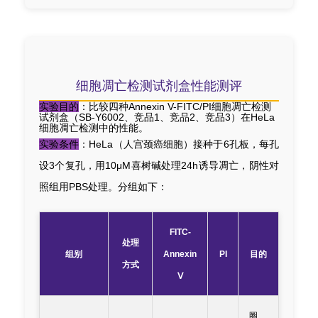
细胞凋亡检测试剂盒性能测评
实验目的
：比较四种Annexin V-FITC/PI细胞凋亡检测
试剂盒（SB-Y6002、竞品1、竞品2、竞品3）在HeLa
细胞凋亡检测中的性能。
实验条件
：HeLa（人宫颈癌细胞）接种于6孔板，每孔
设3个复孔，用10μM喜树碱处理24h诱导凋亡，阴性对
照组用PBS处理。分组如下：
FITC-
处理
组别
Annexin
PI
目的
方式
Ⅴ
圈