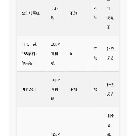
无处
不
门、
空白对照组
不加
理
加
调电
压
FITC（或
10μM
不
补偿
488染料）
喜树
加
加
调节
单染组
碱
10μM
补偿
PI单染组
喜树
不加
加
调节
碱
排除
仪
10μM
器/