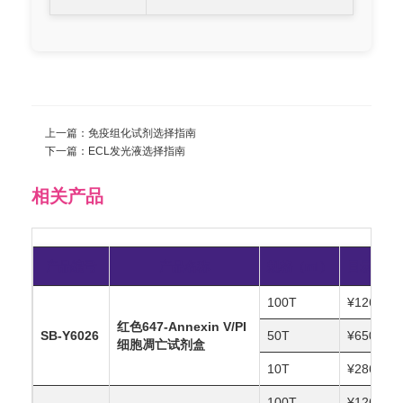
上一篇：
免疫组化试剂选择指南
下一篇：
ECL发光液选择指南
相关产品
产品编号
产品名称
规格（ml）
目录价（
100T
¥1260.00
红色647-Annexin V/PI 
SB-Y6026
50T
¥650.00
细胞凋亡试剂盒
10T
¥286.00
100T
¥1260.00