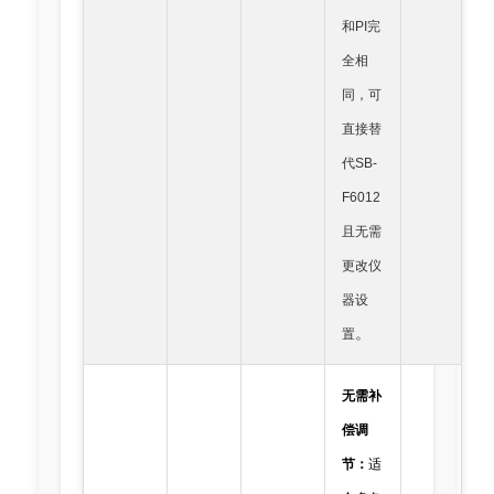
和PI完
全相
同，可
直接替
代SB-
F6012
且无需
更改仪
器设
。
置
无需补
偿调
节：
适