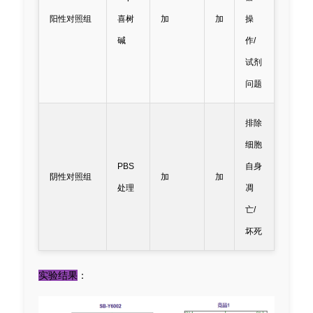
阳性对照组
喜树
加
加
操
碱
作/
试剂
问题
排除
细胞
PBS
自身
阴性对照组
加
加
处理
凋
亡/
坏死
实验结果
：