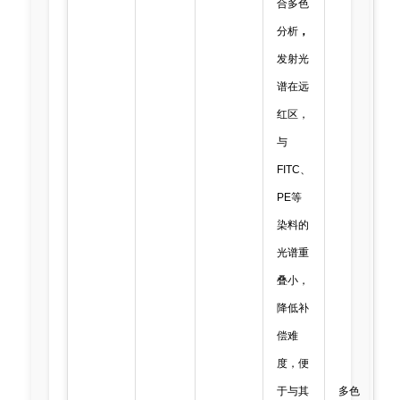
合多色
分析
，
发射光
谱在远
红区，
与
FITC、
PE等
染料的
光谱重
叠小，
降低补
偿难
度，便
于与其
多色