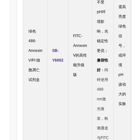
不受
需高
pH环
亮度
境影
绿色
绿色
响，光
FITC-
信
488-
稳定性
Annexin
号，
Annexin
SB-
更优；
Ⅴ的高性
或环
V/PI 细
Y6002
兼容性
能升级
境
胞凋亡
好
：
同
版
pH
试剂盒
样使用
波动
488
大的
nm激
实验
光激
发，检
测通道
与FITC