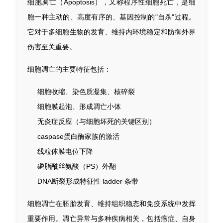
细胞凋亡（Apoptosis），又称程序性细胞死亡，是细
胞一种主动的、高度有序的、基因控制的"自杀"过程。
它对于多细胞生物的发育、维持内环境稳定和防御外界
伤害至关重要。
细胞凋亡的主要特征包括：
细胞收缩、染色质凝集、核碎裂
细胞膜起泡、形成凋亡小体
无炎症反应（与细胞坏死的关键区别）
caspase蛋白酶家族的激活
线粒体膜电位下降
磷脂酰丝氨酸（PS）外翻
DNA断裂形成特征性 ladder 条带
细胞凋亡在胚胎发育、维持组织稳态和免疫系统中发挥
重要作用。凋亡异常与多种疾病相关，包括癌症、自身