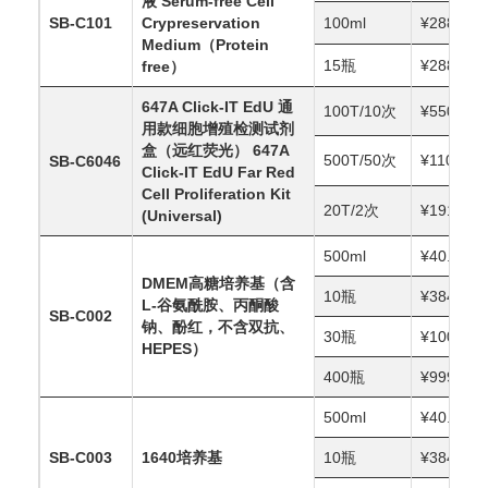
液 Serum-free Cell 
SB-C101
Crypreservation 
100ml
¥288.00
Medium（Protein 
15瓶
¥2880.00
free）
647A Click-IT EdU 通
100T/10次
¥550.00
用款细胞增殖检测试剂
盒（远红荧光） 647A 
500T/50次
¥1100.00
SB-C6046
Click-IT EdU Far Red 
Cell Proliferation Kit 
20T/2次
¥191.00
(Universal)
500ml
¥40.00
DMEM高糖培养基（含
10瓶
¥384.00
L-谷氨酰胺、丙酮酸
SB-C002
钠、酚红，不含双抗、
30瓶
¥1000.00
HEPES）
400瓶
¥9999.00
500ml
¥40.00
SB-C003
1640培养基
10瓶
¥384.00