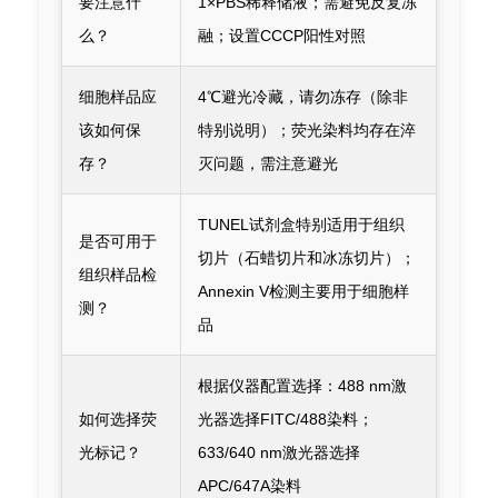
要注意什
1×PBS稀释储液；需避免反复冻
么？
融；设置CCCP阳性对照
细胞样品应
4℃避光冷藏，请勿冻存（除非
该如何保
特别说明）；荧光染料均存在淬
存？
灭问题，需注意避光
TUNEL试剂盒特别适用于组织
是否可用于
切片（石蜡切片和冰冻切片）；
组织样品检
Annexin V检测主要用于细胞样
测？
品
根据仪器配置选择：488 nm激
如何选择荧
光器选择FITC/488染料；
光标记？
633/640 nm激光器选择
APC/647A染料